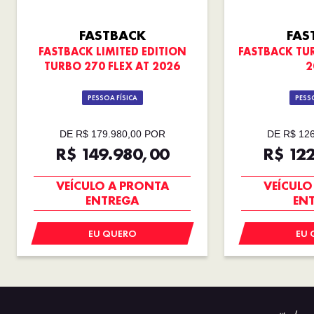
FASTBACK
FAS
FASTBACK LIMITED EDITION
FASTBACK TUR
TURBO 270 FLEX AT 2026
2
PESSOA FÍSICA
PESSO
DE R$ 179.980,00 POR
DE R$ 12
R$ 149.980,00
R$ 12
TAXA ZERO
TAX
VEÍCULO A PRONTA
VEÍCULO
ENTREGA
EN
EU QUERO
EU 